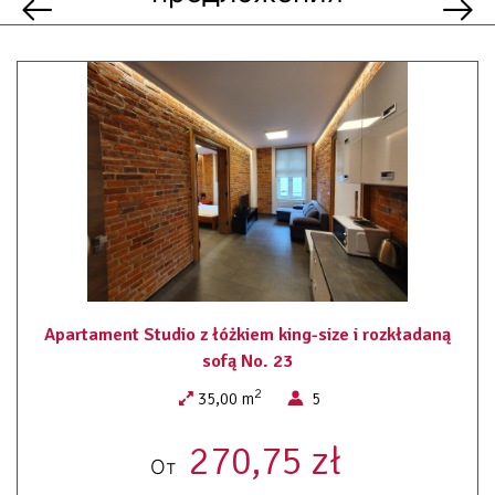
przyjazny alergikom
prysznic
łazienka
ręczniki
pościel
dojście na wyższe piętra tylko schodami
pralnia ogólnodostepna
Apartament Studio z łóżkiem king-size i rozkładaną
sofą No. 23
2
35,00 m
5
270,75 zł
От