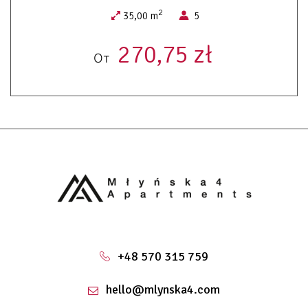
2
35,00 m
5
270,75 zł
От
+48 570 315 759
hello@mlynska4.com