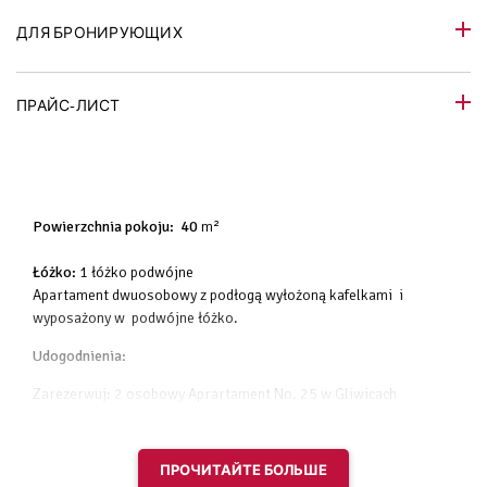
ДЛЯ БРОНИРУЮЩИХ
ПРАЙС-ЛИСТ
Powierzchnia pokoju: 40
m²
Łóżko:
1 łóżko podwójne
Apartament dwuosobowy z podłogą wyłożoną kafelkami i
wyposażony w podwójne łóżko.
Udogodnienia:
Zarezerwuj: 2 osobowy Aprartament No. 25 w Gliwicach
widok na tył kamienicy
telewizor z płaskim ekranem
ПРОЧИТАЙТЕ БОЛЬШЕ
kuchnia w pełni wyposażona