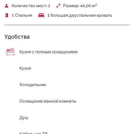
2
Количество мест:
2
Размер:
40,00 m
1 Спальня
1 большая двуспальная кровать
Удобства
Кухня с полным оснащением
Кухня
Холодильник
Оснащение ванной комнаты
Душ