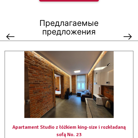
ogrzewanie
podwójne łóżko
podłoga wyłożona kafelkami
Предлагаемые
szafa / garderoba
przyjazny alergikom
предложения
prysznic
łazienka
ręczniki
pościel
plyta indukcyjna
kuchenka mikrofalowa
dojście na wyższe piętra tylko schodami
pralnia ogólnodostępna lub zewnętrzna odpłatna
sauna finska ( dodatkowo płatna )
Apartament Studio z łóżkiem king-size i rozkładaną
sofą No. 23