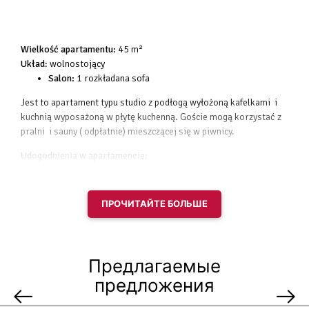
Wielkość apartamentu:
45 m²
Układ
: wolnostojący
Salon:
1 rozkładana sofa
Jest to apartament typu studio z podłogą wyłożoną kafelkami i
kuchnią wyposażoną w płytę kuchenną. Goście mogą korzystać z
pralni i sauny ( odpłatnie) mieszczącej się w piwnicy.
Udogodnienia w apartamencie:
widok na miasto
telewizor z płaskim ekranem
ПРОЧИТАЙТЕ БОЛЬШЕ
ogrzewanie
sofa
podłoga wyłożona kafelkami
szafa / garderoby
Предлагаемые
przyjazny alergikom
kuchenka mikrofalowa
предложения
prysznic