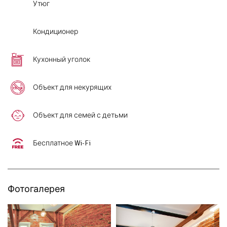
Утюг
Кондиционер
Кухонный уголок
Объект для некурящих
Объект для семей с детьми
Бесплатное Wi-Fi
Фотогалерея