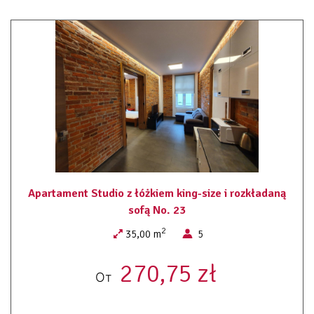
suszarka do włosów
bezpłatny zestaw kosmetyków
łazienka
prysznic
papier toaletowy
aneks kuchenny
lodówka
kuchnia
czajnik elektryczny
przybory kuchenne
płyta kuchenna
ręczniki
pościel
Apartament Studio z łóżkiem king-size i rozkładaną
dojście na wyższe piętra tylko schodami
system alarmowy
sofą No. 23
dostep bezkluczowy 24H
2
35,00 m
5
system alarmowy
sauna ( dodatkowo płatne)
270,75 zł
pralnia ogólno dostepna
От