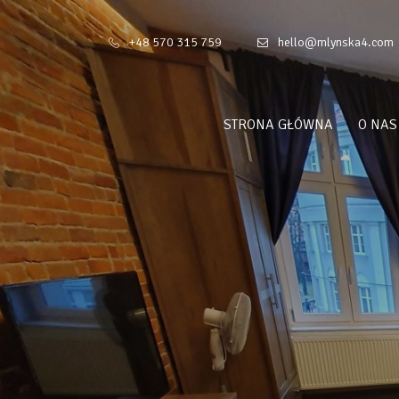
+48 570 315 759
hello@mlynska4.com
STRONA GŁÓWNA
O NAS