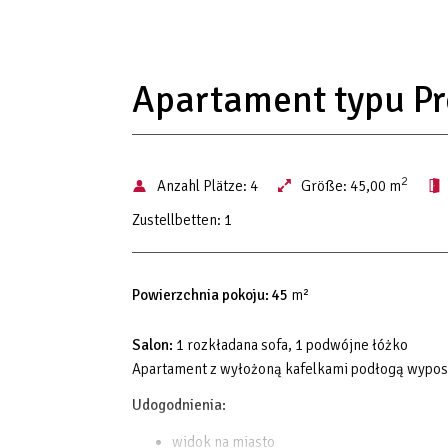
Apartament typu P
2
Anzahl Plätze:
4
Größe:
45,00 m
Zustellbetten:
1
Powierzchnia pokoju: 45
m²
Salon:
1 rozkładana sofa, 1 podwójne łóżko
Apartament z wyłożoną kafelkami podłogą wypos
Udogodnienia:
widok na miasto