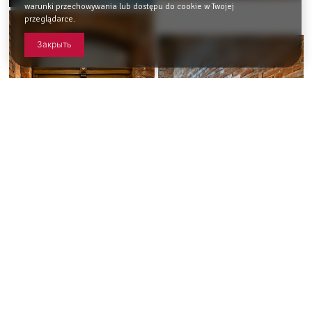
warunki przechowywania lub dostępu do cookie w Twojej
przeglądarce.
Закрыть