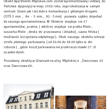
Obiekt Apartments Młynska4.com został wyremontowany i oddany do
Państwa dyspozycji w maju 2016 roku. Jego lokalizacja w samym
centrum Gliwic jak i też dobra komunikacja z głównymi drogami
( DTŚ 3 min , A4 - 5 min , A1 - 5 min) pozwala szybko dojechać
do naszego apartamentowca. W Obiekcie znajduje sie 17
apartamentów , pralnia ( wktórej znajduje sie pralka Miele ,
suszarka Miele , deska do prasowania i żelazko) , sauna fińska (
możliwośc korzystania odpłatnego ). Obok naszego obiekltu istnieje
strefa płatnego parkowania ( od 10.00 do 18.00 tylko w dni
robocze ) , gdzie koszt parkowania nie przekracza stawki 17 zł
za jeden dzień.
Posiadamy obiekty w Gliwicach na ulicy Młyńskiej 4 , Dworcowa 45
oraz Dworcowa 60.