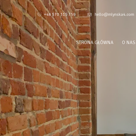
+48 570 315 759
hello@mlynska4.com
STRONA GŁÓWNA
O NAS