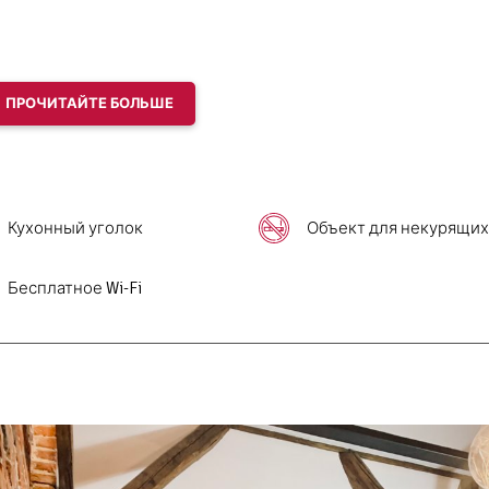
ПРОЧИТАЙТЕ БОЛЬШЕ
iwnicy jak i też sauny fińskiej ( odpłatnej).
Кухонный уголок
Объект для некурящих
Бесплатное Wi-Fi