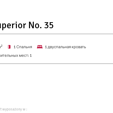
perior No. 35
2
m
1 Спальня
1 двуспальная кровать
ительных мест:
1
st wyposażony w :