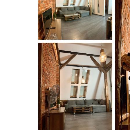
papier toaletowy
aneks kuchenny
lodówka
kuchnia
czajnik elektryczny
przybory kuchenne
płyta kuchenna
ręczniki
pościel
dojście na wyższe piętra tylko schodami
apartament mieści się na III pietrze
system alarmowy