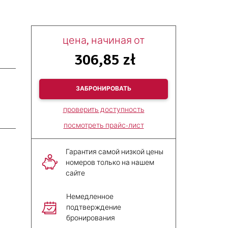
цена, начиная от
306,85 zł
ЗАБРОНИРОВАТЬ
проверить доступность
посмотреть прайс-лист
Гарантия самой низкой цены
номеров только на нашем
сайте
Немедленное
подтверждение
бронирования