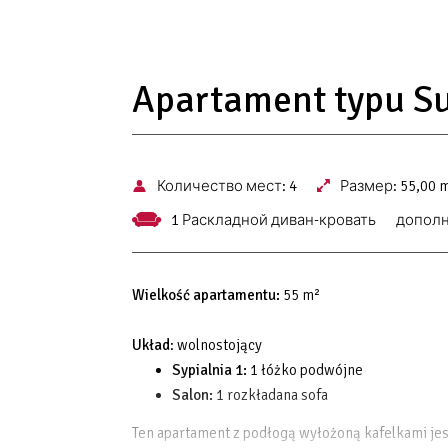
Apartament typu Su
Количество мест:
4
Размер:
55,00 
1 Раскладной диван-кровать
дополн
Wielkość apartamentu:
55 m²
Układ
: wolnostojący
Sypialnia 1:
1 łóżko podwójne
Salon:
1 rozkładana sofa
Ten apartament z podłogą wyłożoną kafelkami je