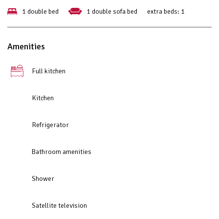
1 double bed
1 double sofa bed
extra beds:
1
Amenities
Full kitchen
Kitchen
Refrigerator
Bathroom amenities
Shower
Satellite television