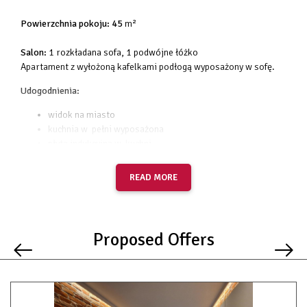
Powierzchnia pokoju: 45
m²
Salon:
1 rozkładana sofa, 1 podwójne łóżko
Apartament z wyłożoną kafelkami podłogą wyposażony w sofę.
Udogodnienia:
widok na miasto
kuchnia w pełni wyposażona
płyta indukcyjna w kuchni
kuchenka mikrofalowa
TV SAT
READ MORE
telewizor z płaskim ekranem
ogrzewanie
sofa
podwójne łóżko
Proposed Offers
podłoga wyłożona kafelkami
szafa / garderoba
przyjazny alergikom
prysznic
łazienka