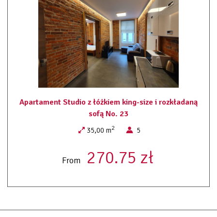
ręczniki
pościel
dojście na wyższe piętra tylko schodami
pralnia ogólnodostepna
Apartament Studio z łóżkiem king-size i rozkładaną
sofą No. 23
2
35,00 m
5
270.75 zł
From