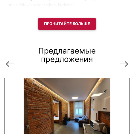
mikrofalową oraz przybory kuchenne.
Udogodnienia w pokoju:
ПРОЧИТАЙТЕ БОЛЬШЕ
widok na miasto
telewizor z płaskim ekranem
ogrzewanie
podłoga wyłożona kafelkami
Предлагаемые
szafa / garderoba
przyjazny alergikom
предложения
rozkładana sofa
prysznic
suszarka do włosów
łazienka
wanna lub prysznic
papier toaletowy
aneks kuchenny
lodówka
kuchenka mikrofalowa
czajnik elektryczny
przybory kuchenne
płyta kuchenna