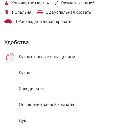
2
Количество мест:
4
Размер:
35,00 m
1 Спальня
1 двуспальная кровать
1 Раскладной диван-кровать
Удобства
Кухня с полным оснащением
Кухня
Холодильник
Оснащение ванной комнаты
Душ