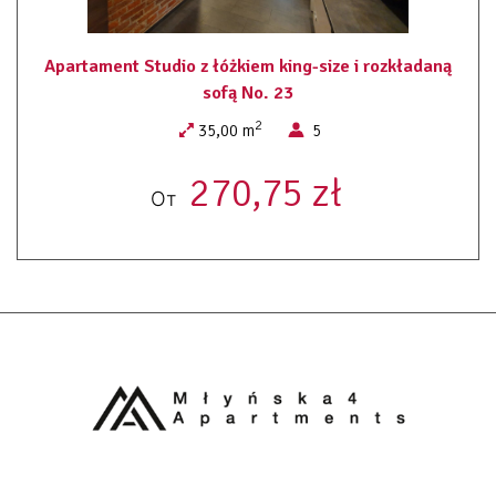
ręczniki
pościel
Apartament Studio z łóżkiem king-size i rozkładaną
dojście na wyższe piętra tylko schodami
sauna ( dodatkowo płatna)
sofą No. 23
system bezkluczowy - 24 H
2
35,00 m
5
270,75 zł
От