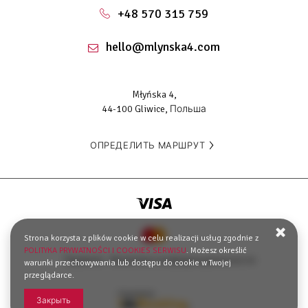
+48 570 315 759
hello@mlynska4.com
Młyńska 4,
44-100 Gliwice, Польша
ОПРЕДЕЛИТЬ МАРШРУТ
Strona korzysta z plików cookie w celu realizacji usług zgodnie z
POLITYKA PRYWATNOŚCI I COOKIES SERWISU
. Możesz określić
Правила
Nолитика конфиденциальности
warunki przechowywania lub dostępu do cookie w Twojej
przeglądarce.
Закрыть