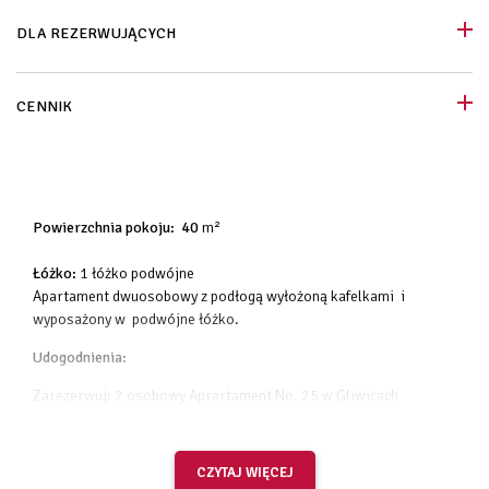
DLA REZERWUJĄCYCH
CENNIK
Powierzchnia pokoju: 40
m²
Łóżko:
1 łóżko podwójne
Apartament dwuosobowy z podłogą wyłożoną kafelkami i
wyposażony w podwójne łóżko.
Udogodnienia:
Zarezerwuj: 2 osobowy Aprartament No. 25 w Gliwicach
widok na tył kamienicy
telewizor z płaskim ekranem
CZYTAJ WIĘCEJ
kuchnia w pełni wyposażona