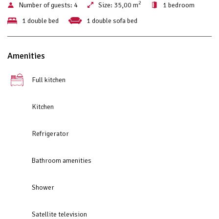
2
Number of guests:
4
Size:
35,00 m
1 bedroom
1 double bed
1 double sofa bed
Amenities
Full kitchen
Kitchen
Refrigerator
Bathroom amenities
Shower
Satellite television