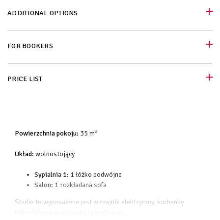
ADDITIONAL OPTIONS
FOR BOOKERS
PRICE LIST
Powierzchnia pokoju:
35 m²
Układ
: wolnostojący
Sypialnia 1:
1 łóżko podwójne
Salon:
1 rozkładana sofa
Studio to wyposażone jest w czajnik elektryczny, kuchenkę
mikrofalową oraz przybory kuchenne.