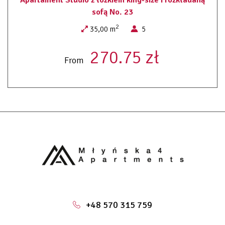
pościel
sofą No. 23
dojście na wyższe piętra tylko schodami
sauna ( dodatkowo płatna)
2
35,00 m
5
system bezkluczowy - 24 H
270.75 zł
From
+48 570 315 759