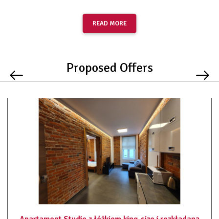
Udogodnienia w pokoju:
READ MORE
widok na miasto
telewizor z płaskim ekranem
ogrzewanie
podłoga wyłożona kafelkami
Proposed Offers
szafa / garderoba
przyjazny alergikom
rozkładana sofa
prysznic
suszarka do włosów
łazienka
wanna lub prysznic
papier toaletowy
aneks kuchenny
lodówka
kuchenka mikrofalowa
czajnik elektryczny
przybory kuchenne
płyta kuchenna
ręczniki
Apartament Studio z łóżkiem king-size i rozkładaną