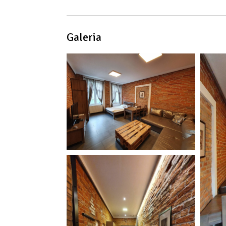
czajnik elektryczny
przybory kuchenne
płyta kuchenna
Galeria
ręczniki
pościel
dojście na wyższe piętra tylko schodami