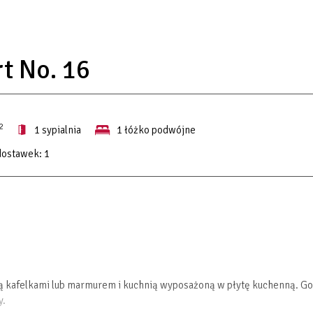
t No. 16
2
1 sypialnia
1 łóżko podwójne
dostawek:
1
ną kafelkami lub marmurem i kuchnią wyposażoną w płytę kuchenną. Go
y.