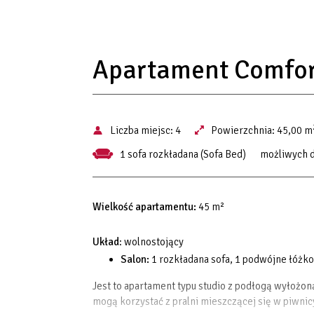
Apartament Comfor
Liczba miejsc:
4
Powierzchnia:
45,00 m
1 sofa rozkładana (Sofa Bed)
możliwych 
Wielkość apartamentu:
45 m²
Układ
: wolnostojący
Salon:
1 rozkładana sofa, 1 podwójne łóżko
Jest to apartament typu studio z podłogą wyłożo
mogą korzystać z pralni mieszczącej się w piwnic