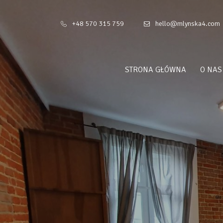
+48 570 315 759
hello@mlynska4.com
STRONA GŁÓWNA
O NAS