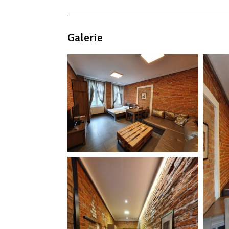
czajnik elektryczny
przybory kuchenne
płyta kuchenna
Galerie
ręczniki
pościel
dojście na wyższe piętra tylko schodami