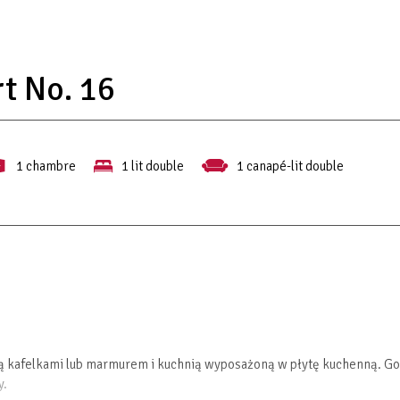
t No. 16
1 chambre
1 lit double
1 canapé-lit double
ną kafelkami lub marmurem i kuchnią wyposażoną w płytę kuchenną. Go
y.