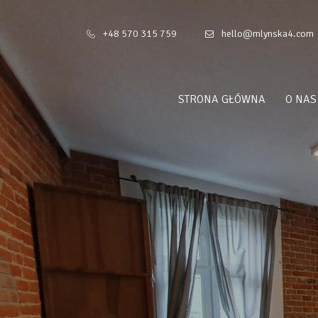
+48 570 315 759
hello@mlynska4.com
STRONA GŁÓWNA
O NAS