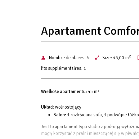
Apartament Comfor
2
Nombre de places:
4
Size:
45,00 m
lits supplémentaires:
1
Wielkość apartamentu:
45 m²
Układ
: wolnostojący
Salon:
1 rozkładana sofa, 1 podwójne łóżko
Jest to apartament typu studio z podłogą wyłożo
mogą korzystać z pralni mieszczącej się w piwnic