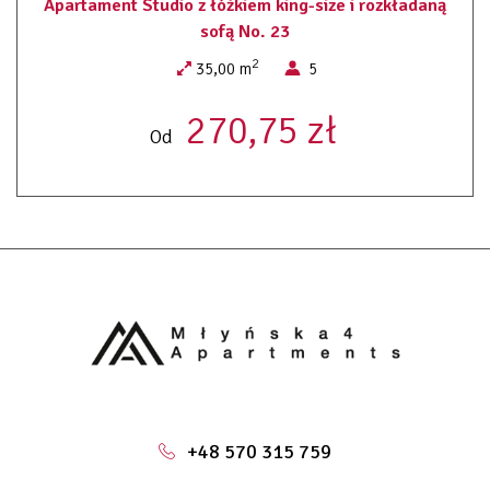
Apartament Studio z łóżkiem king-size i rozkładaną
ręczniki
sofą No. 23
pościel
dojście na wyższe piętra tylko schodami
2
35,00 m
5
pralnia ogólno dostępna
sauna ( dodatkowo płatna)
270,75 zł
system alarmowy
Od
+48 570 315 759