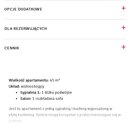
OPCJE DODATKOWE
DLA REZERWUJĄCYCH
CENNIK
Wielkość apartamentu:
45 m²
Układ
: wolnostojący
Sypialnia 1:
1 łóżko podwójne
Salon:
1 rozkładana sofa
Jest to apartament z jedną sypialnią i kuchnią wyposażoną w
płytę kuchenną. Goście mogą korzystać z pralni mieszczącej się w
piwnicy.