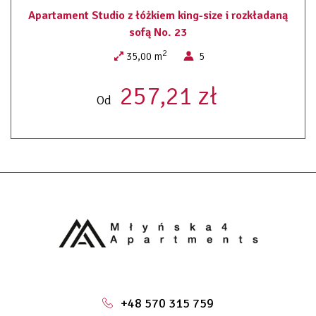
Apartament Studio z łóżkiem king-size i rozkładaną
sofą No. 23
2
35,00 m
5
257,21 zł
Od
+48 570 315 759