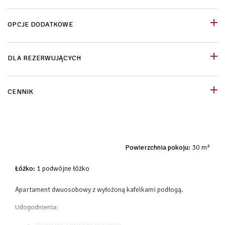
OPCJE DODATKOWE
DLA REZERWUJĄCYCH
CENNIK
Powierzchnia pokoju:
30 m²
Łóżko:
1 podwójne łóżko
Apartament dwuosobowy z wyłożoną kafelkami podłogą.
Udogodnienia:
telewizor z płaskim ekranem