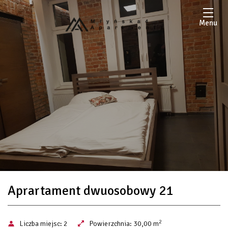
Menu
Aprartament dwuosobowy 21
2
Liczba miejsc:
2
Powierzchnia:
30,00 m